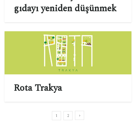
gıdayı yeniden düşünmek
Rota Trakya
1
2