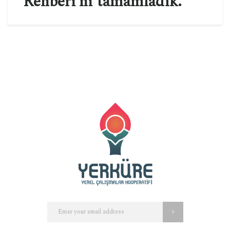
Rehberi’ni tamamladık.